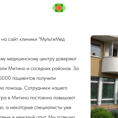
 на сайт клиники "МультиМед
му медицинскому центру доверяют
ели Митино и соседних районов. За
15000 пациентов получили
ю помощь. Сотрудники нашего
тра в Митино постоянно повышают
ю, а некоторые специалисты уже
епени и немалый опыт. Мы успешно